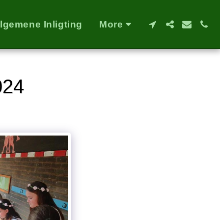
lgemene Inligting
More
24